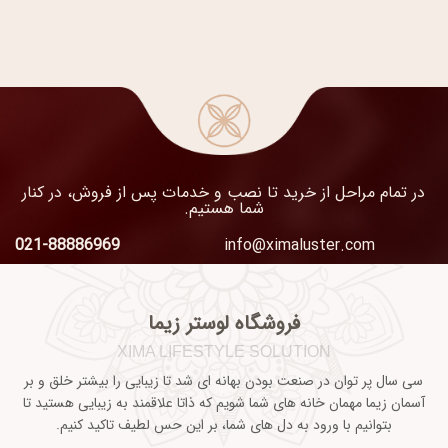
در تمام مراحل از خرید تا نصب و خدمات پس از فروش، در کنار
شما هستیم.
021-88886969
info@ximaluster.com
فروشگاه لوستر زیما
XIMA LIFESTYLE SOLUTION
سی سال پر توان در صنعت بودن بهانه ای شد تا زیبایی را بیشتر خلق و بر
آسمان زیما مهمان خانه های شما شویم که ذاتا علاقمند به زیبایی هستید تا
بتوانیم با ورود به دل های شما، بر این حس لطیف تاکید کنیم.