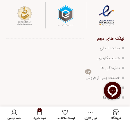
لینک های مهم
صفحه اصلی
حساب کاربری
نمایندگی ها
مهم
خدمات پس از فروش
درباره ما
تماس با ما
0
آدرس
فروشگاه
نوار کناری
لیست علاقه مندی ها
سبد خرید
حساب من
دفتر مرکزی
021-88886969