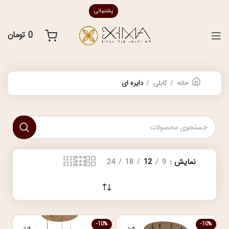
پشتیبانی
0
تومان
خانه
کابلی
دایره ای
نمایش
9
12
18
24
-10%
-10%