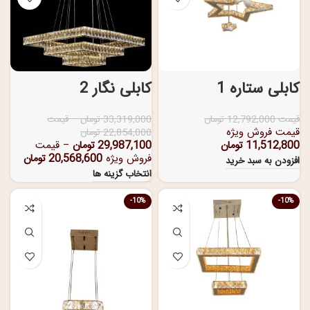
کابلی ستاره 1
کابلی نگار 2
قیمت
12,792,000
تومان
33,319,000
تومان
–
قیمت
قیمت فروش ویژه
22,854,000
تومان
11,512,800
تومان
29,987,100
تومان
–
قیمت
فروش ویژه
20,568,600
تومان
افزودن به سبد خرید
انتخاب گزینه ها
-10%
-10%