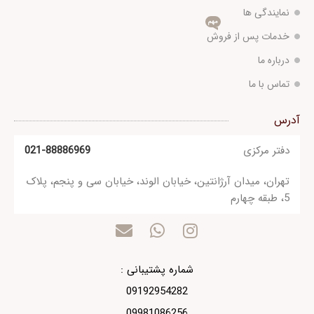
نمایندگی ها
مهم
خدمات پس از فروش
درباره ما
تماس با ما
آدرس
دفتر مرکزی
021-88886969
تهران، میدان آرژانتین، خیابان الوند، خیابان سی و پنجم، پلاک
5، طبقه چهارم
شماره پشتیبانی :
09192954282
09981086256