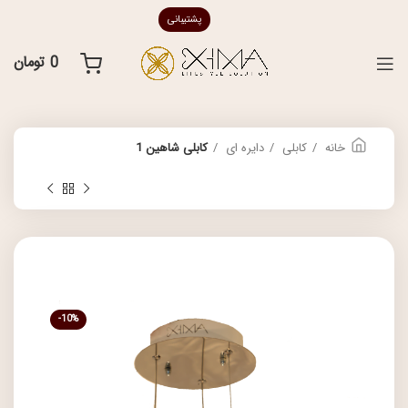
پشتیبانی
0
تومان
خانه
کابلی
دایره ای
کابلی شاهین 1
-10%