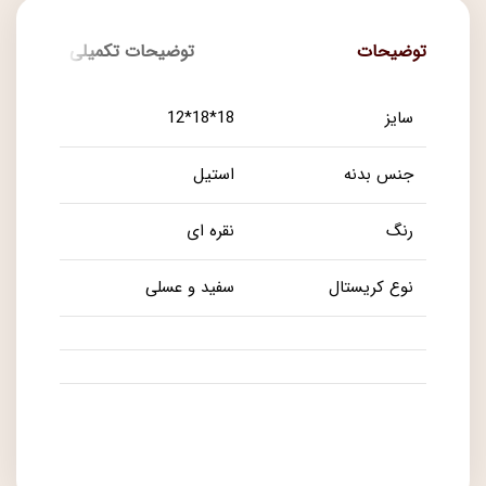
توضیحات
توضیحات تکمیلی
سایز
18*18*12
جنس بدنه
استیل
رنگ
نقره ای
نوع کریستال
سفید و عسلی