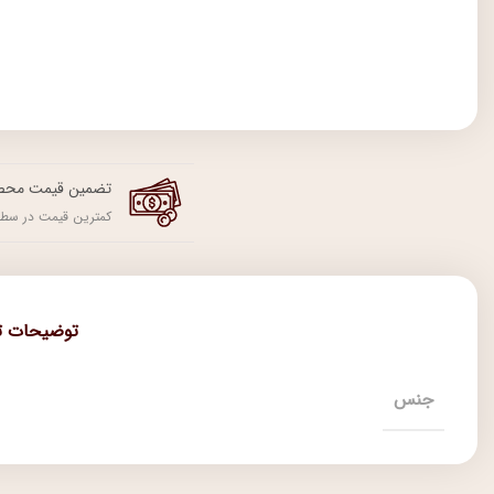
تضمین قیمت محص
کمترین قیمت در سطح
توضیحات ت
جنس