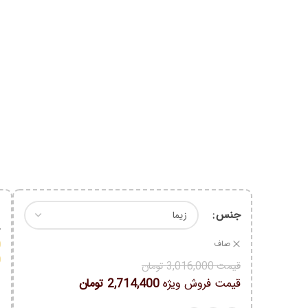
جنس
0
0
صاف
0
قیمت
3,016,000
تومان
قیمت فروش ویژه
2,714,400
تومان