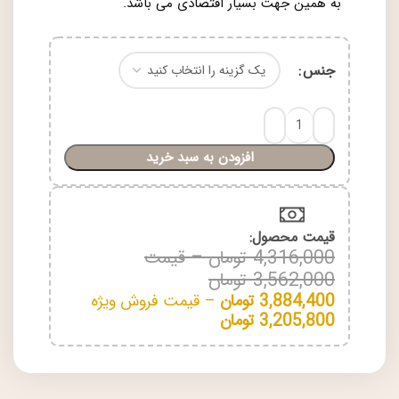
به همین جهت بسیار اقتصادی می باشد.
جنس
افزودن به سبد خرید
قیمت محصول:​
4,316,000
تومان
–
قیمت
3,562,000
تومان
3,884,400
تومان
–
قیمت فروش ویژه
3,205,800
تومان