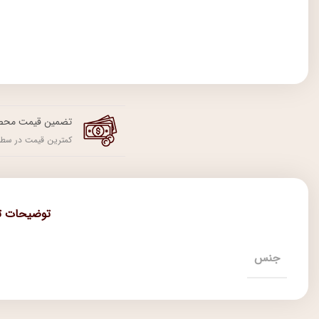
تضمین قیمت محص
کمترین قیمت در سطح
توضیحات ت
جنس