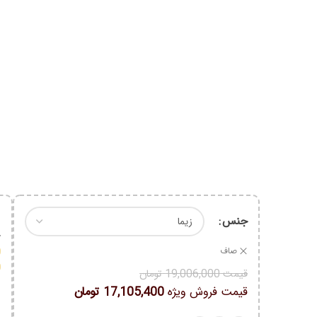
جنس
0
0
صاف
0
قیمت
19,006,000
تومان
قیمت فروش ویژه
17,105,400
تومان