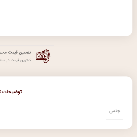
تضمین قیمت محص
کمترین قیمت در سطح
توضیحات ت
جنس