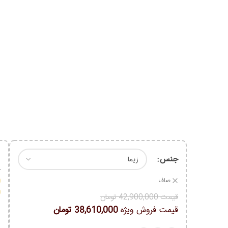
جنس
0
0
صاف
0
قیمت
42,900,000
تومان
قیمت فروش ویژه
38,610,000
تومان