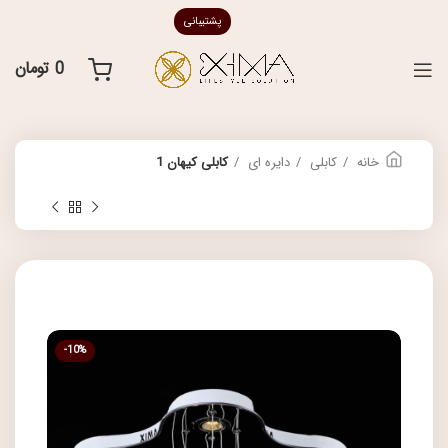
پشتیبانی
0
تومان
خانه
کابلی
دایره ای
کابلی کیهان 1
-10%