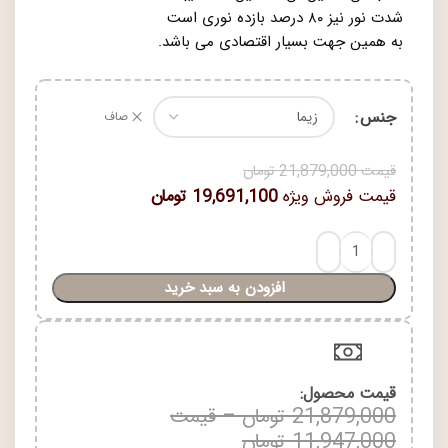
شدت نور نیز ۸۰ درصد بازده نوری است
به همین جهت بسیار اقتصادی می باشد.
جنس
صاف
قیمت
21,879,000
تومان
قیمت فروش ویژه
19,691,100
تومان
افزودن به سبد خرید
قیمت محصول:​
21,879,000
تومان
–
قیمت
11,947,000
تومان